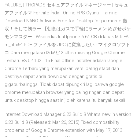
FAILURE, | THOPADS セキュアファイルマネージャー | セキュ
アファイルマ Fortnite İndir - Online FPS Oyunu - Tamindir
Download NANO Antivirus Free for Desktop for pc monte 撤
収！そして朝ラー 【朝食はガスで手軽にラーメン めざせポケ
モンマスター - Wikipedia Jual Iphone 6 64 GB di lapak M RIFAI
m_rifai64 PDF ファイルを JPG に変換したい - マイクロソフト
コ Cara mengatasi d3dx9_43.dll is missing Google Chrome
Terbaru 83.0.4103.116 Final Offline Installer adalah Google
Chrome Terbaru yang merupakan versi paling stabil dan
pastinya dapat anda download dengan gratis di
gigapurbalingga. Tidak dapat dipungkiri lagi bahwa google
chrome merupakan browser yang paling ringan dan cepat
untuk desktop hingga saat ini, oleh karena itu banyak sekali
Internet Download Manager 6.23 Build 9 What's new in version
6.23 Build 9 (Released: Mar 26, 2015) Fixed compatibility
problems of Google Chrome extension with May 17, 2013 ·