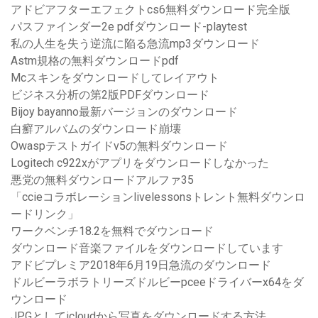
アドビアフターエフェクトcs6無料ダウンロード完全版
パスファインダー2e pdfダウンロード-playtest
私の人生を失う逆流に陥る急流mp3ダウンロード
Astm規格の無料ダウンロードpdf
Mcスキンをダウンロードしてレイアウト
ビジネス分析の第2版PDFダウンロード
Bijoy bayanno最新バージョンのダウンロード
白癬アルバムのダウンロード崩壊
Owaspテストガイドv5の無料ダウンロード
Logitech c922xがアプリをダウンロードしなかった
悪党の無料ダウンロードアルファ35
「ccieコラボレーションlivelessonsトレント無料ダウンロ
ードリンク」
ワークベンチ18.2を無料でダウンロード
ダウンロード音楽ファイルをダウンロードしています
アドビプレミア2018年6月19日急流のダウンロード
ドルビーラボラトリーズドルビーpceeドライバーx64をダ
ウンロード
JPGとしてicloudから写真をダウンロードする方法