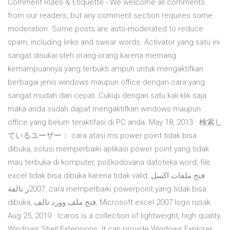
Comment Rules & Etiquette - We welcome all comments
from our readers, but any comment section requires some
moderation. Some posts are auto-moderated to reduce
spam, including links and swear words. Activator yang satu ini
sangat disukai oleh orang-orang karena memang
kemampuannya yang terbukti ampuh untuk mengaktifkan
berbagai jenis windows maupun office dengan cara yang
sangat mudah dan cepat. Cukup dengan satu kali klik saja
maka anda sudah dapat mengaktifkan windows maupun
office yang belum teraktifasi di PC anda. May 18, 2013 · 検索し
ているユーザー： cara atasi ms power point tidak bisa
dibuka, solusi memperbaiki aplikasi power point yang tidak
mau terbuka di komputer, poškodovana datoteka word, file
excel tidak bisa dibuka karena tidak valid, فتح ملفات اكسل
2007ر تالفة, cara memperbaiki powerpoint yang tidak bisa
dibuka, فتح ملف وورد تالف, Microsoft excel 2007 logo rusak
Aug 25, 2019 · Icaros is a collection of lightweight, high quality,
Windows Shell Extensions. It can provide Windows Explorer