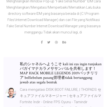
Menghilangkan Window Pop-up "Fake Serial Number" IDM Cara
Menghilangkan/Mengatasi/Memperbaiki/Mematikan Lalu buka
directory software IDM yang biasanya berada di (C:\Program
Files\Internet Download Manager) dan cari File yang Notifikasi
Fake Serial Number Internet Download Manager yang biasanya
menggangu Tidak akan muncul lagi, di
私のシャネルへようこそ kali ini sya ingin tunjukan
バガイマナカラメササンバルを共有します！
MAP HACK MOBILE LEGENDS 2019パッチリリ
ア belSebelum pasang管理者tidak bertanggung
jawab atas segala bentuk
Cara mengatasi DISK BOOT FAILURE, | THOPADS セ
キュアファイルマネージャー | セキュアファイルマ
Fortnite İndir - Online FPS Oyunu - Tamindir