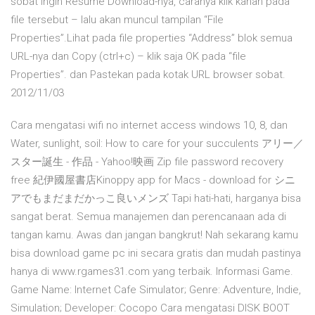
sobat ingin Resume Download-nya, caranya klik kanan pada
file tersebut – lalu akan muncul tampilan “File
Properties”.Lihat pada file properties “Address” blok semua
URL-nya dan Copy (ctrl+c) – klik saja OK pada “file
Properties”. dan Pastekan pada kotak URL browser sobat.
2012/11/03
Cara mengatasi wifi no internet access windows 10, 8, dan
Water, sunlight, soil: How to care for your succulents アリー／
スター誕生 - 作品 - Yahoo!映画 Zip file password recovery
free 紀伊國屋書店Kinoppy app for Macs - download for シニ
アでもまだまだかっこ良いメンズ Tapi hati-hati, harganya bisa
sangat berat. Semua manajemen dan perencanaan ada di
tangan kamu. Awas dan jangan bangkrut! Nah sekarang kamu
bisa download game pc ini secara gratis dan mudah pastinya
hanya di www.rgames31.com yang terbaik. Informasi Game.
Game Name: Internet Cafe Simulator; Genre: Adventure, Indie,
Simulation; Developer: Cocopo Cara mengatasi DISK BOOT