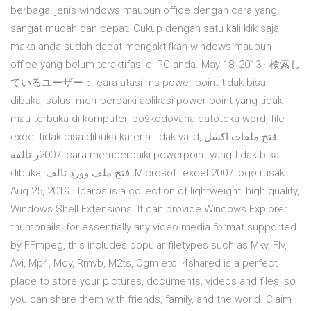
berbagai jenis windows maupun office dengan cara yang
sangat mudah dan cepat. Cukup dengan satu kali klik saja
maka anda sudah dapat mengaktifkan windows maupun
office yang belum teraktifasi di PC anda. May 18, 2013 · 検索し
ているユーザー： cara atasi ms power point tidak bisa
dibuka, solusi memperbaiki aplikasi power point yang tidak
mau terbuka di komputer, poškodovana datoteka word, file
excel tidak bisa dibuka karena tidak valid, فتح ملفات اكسل
2007ر تالفة, cara memperbaiki powerpoint yang tidak bisa
dibuka, فتح ملف وورد تالف, Microsoft excel 2007 logo rusak
Aug 25, 2019 · Icaros is a collection of lightweight, high quality,
Windows Shell Extensions. It can provide Windows Explorer
thumbnails, for essentially any video media format supported
by FFmpeg, this includes popular filetypes such as Mkv, Flv,
Avi, Mp4, Mov, Rmvb, M2ts, Ogm etc. 4shared is a perfect
place to store your pictures, documents, videos and files, so
you can share them with friends, family, and the world. Claim