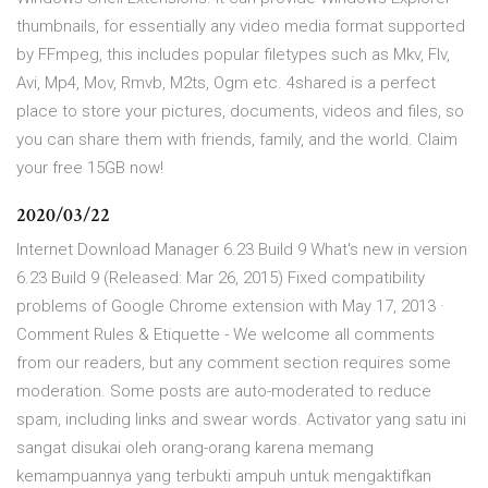
thumbnails, for essentially any video media format supported
by FFmpeg, this includes popular filetypes such as Mkv, Flv,
Avi, Mp4, Mov, Rmvb, M2ts, Ogm etc. 4shared is a perfect
place to store your pictures, documents, videos and files, so
you can share them with friends, family, and the world. Claim
your free 15GB now!
2020/03/22
Internet Download Manager 6.23 Build 9 What's new in version
6.23 Build 9 (Released: Mar 26, 2015) Fixed compatibility
problems of Google Chrome extension with May 17, 2013 ·
Comment Rules & Etiquette - We welcome all comments
from our readers, but any comment section requires some
moderation. Some posts are auto-moderated to reduce
spam, including links and swear words. Activator yang satu ini
sangat disukai oleh orang-orang karena memang
kemampuannya yang terbukti ampuh untuk mengaktifkan