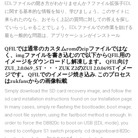
EDLファイルの開き方がわかりませんか？ファイル拡張子EDL
に関する基本的な情報を知り、学びましょう。このサイトに
来られたのなら、おそらく上記の質問に対しての答えを探し
ていらっしゃることでしょう。EDLファイルでの作業を妨げる
最も一般的な問題は、アプリケーションがインストール
QFILでは通常のカスタムromのzipファイルではな
く、imgファイルを書き込むので以下からQFIL用の
イメージをダウンロードし解凍します。 QFIL向け
ZUI_2.0.069_ST・・・ZUK Z2のZUI 2.0.069STイメー
ジです。 QFILでのイメージ焼き込み. このプロセス
はzukfansからの画像転載
Simply download the SD card recovery image, and follow the
sd card installation instructions found on our Installation page.
In many cases, simply re-flashing the bootloader, boot image,
and root file system, using the fastboot method is enough. In
order to force the DB820c to boot on USB (EDL mode), you
need to configure S1 switch properly. cd dragonboard-820c-