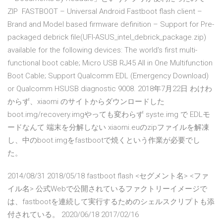
ZIP FASTBOOT – Universal Android Fastboot flash client –
Brand and Model based firmware definition – Support for Pre-
packaged debrick file(UFI-ASUS_intel_debrick_package.zip)
available for the following devices: The world's first multi-
functional boot cable; Micro USB RJ45 All in One Multifunction
Boot Cable; Support Qualcomm EDL (Emergency Download)
or Qualcomm HSUSB diagnostic 9008. 2018年7月22日 わけわ
からず、xiaomi のサイトからダウンロードした
boot.img/recovery.imgやっても変わらず syste.img で EDLモ
ードなんて 端末を分解しない xiaomi.euのzipファイルを解凍
し、中のboot.imgをfastbootで焼くという作業が必要でし
た。
2014/08/31 2018/05/18 fastboot flash <セグメント名> <ファ
イル名> 公式Webで公開されているファクトリーイメージで
は、fastbootを連続して実行するためのシェルスクリプトも添
付されている。 2020/06/18 2017/02/16