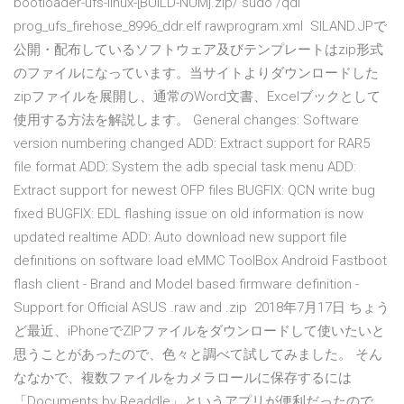
bootloader-ufs-linux-[BUILD-NUM].zip/ sudo
/qdl
prog_ufs_firehose_8996_ddr.elf rawprogram.xml SILAND.JPで
公開・配布しているソフトウェア及びテンプレートはzip形式
のファイルになっています。当サイトよりダウンロードした
zipファイルを展開し、通常のWord文書、Excelブックとして
使用する方法を解説します。 General changes: Software
version numbering changed ADD: Extract support for RAR5
file format ADD: System the adb special task menu ADD:
Extract support for newest OFP files BUGFIX: QCN write bug
fixed BUGFIX: EDL flashing issue on old information is now
updated realtime ADD: Auto download new support file
definitions on software load eMMC ToolBox Android Fastboot
flash client - Brand and Model based firmware definition -
Support for Official ASUS .raw and .zip 2018年7月17日 ちょう
ど最近、iPhoneでZIPファイルをダウンロードして使いたいと
思うことがあったので、色々と調べて試してみました。 そん
ななかで、複数ファイルをカメラロールに保存するには
「Documents by Readdle」というアプリが便利だったので