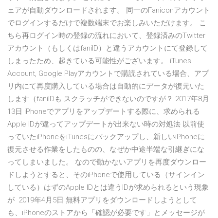
ェアが自動ダウンロードされます。 同一のFaniconアカウント
でログインするだけで複数端末でお楽しみいただけます。 こ
ちら再ログイン時の登録の流れにおいて、登録済みのTwitter
アカウント（もしくはfaniID）と違うアカウントにて登録して
しまったため、起きている可能性がございます。 iTunes
Account, Google Playアカウントで購読されている場合、アプ
リ内にて再度購入している場合は自動的にデータが復元いた
します（faniIDも スクラッチができないのですが？ 2017年8月
13日 iPhoneでアプリをアップデートする際に、求められる
Apple IDが違ってアップデートが出来ない時の対処法 以前使
っていたiPhoneをiTunesにバックアップし、新しいiPhoneに
復元させる作業をしたものの、なぜか中途半端な引継ぎにな
ってしまいました。 なので動かないアプリを再度ダウンロー
ドしようとすると、そのiPhoneで使用している（サインイン
している）はずのApple IDとは違うIDが求められるという現象
が 2019年4月5日 無料アプリをダウンロードしようとして
も、iPhoneのストアから「確認が必要です」とメッセージが