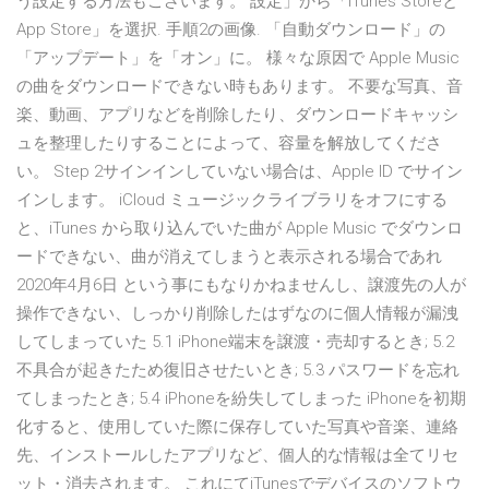
う設定する方法もございます。 設定」から「iTunes Storeと
App Store」を選択. 手順2の画像. 「自動ダウンロード」の
「アップデート」を「オン」に。 様々な原因で Apple Music
の曲をダウンロードできない時もあります。 不要な写真、音
楽、動画、アプリなどを削除したり、ダウンロードキャッシ
ュを整理したりすることによって、容量を解放してくださ
い。 Step 2サインインしていない場合は、Apple ID でサイン
インします。 iCloud ミュージックライブラリをオフにする
と、iTunes から取り込んでいた曲が Apple Music でダウンロ
ードできない、曲が消えてしまうと表示される場合であれ
2020年4月6日 という事にもなりかねませんし、譲渡先の人が
操作できない、しっかり削除したはずなのに個人情報が漏洩
してしまっていた 5.1 iPhone端末を譲渡・売却するとき; 5.2
不具合が起きたため復旧させたいとき; 5.3 パスワードを忘れ
てしまったとき; 5.4 iPhoneを紛失してしまった iPhoneを初期
化すると、使用していた際に保存していた写真や音楽、連絡
先、インストールしたアプリなど、個人的な情報は全てリセ
ット・消去されます。 これにてiTunesでデバイスのソフトウ