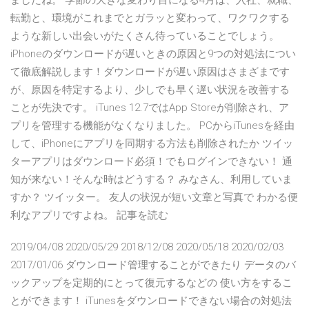
ましたね。 季節の大きな変わり目になる4月は、入社、就職、
転勤と、環境がこれまでとガラッと変わって、ワクワクする
ような新しい出会いがたくさん待っていることでしょう。
iPhoneのダウンロードが遅いときの原因と9つの対処法につい
て徹底解説します！ダウンロードが遅い原因はさまざまです
が、原因を特定するより、少しでも早く遅い状況を改善する
ことが先決です。 iTunes 12.7ではApp Storeが削除され、ア
プリを管理する機能がなくなりました。 PCからiTunesを経由
して、iPhoneにアプリを同期する方法も削除されたか ツイッ
ターアプリはダウンロード必須！でもログインできない！ 通
知が来ない！そんな時はどうする？ みなさん、利用していま
すか？ ツイッター。 友人の状況が短い文章と写真で わかる便
利なアプリですよね。 記事を読む
2019/04/08 2020/05/29 2018/12/08 2020/05/18 2020/02/03
2017/01/06 ダウンロード管理することができたり データのバ
ックアップを定期的にとって復元するなどの 使い方をするこ
とができます！ iTunesをダウンロードできない場合の対処法