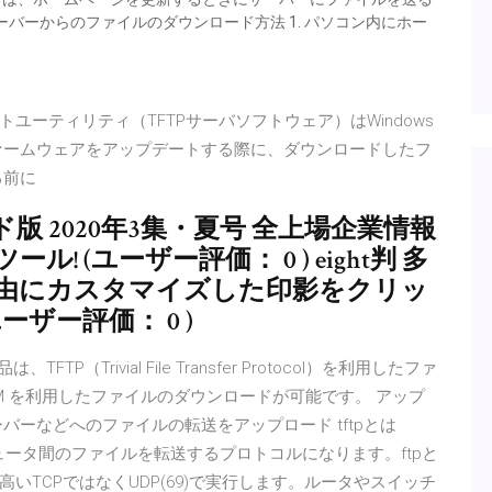
バーからのファイルのダウンロード方法 1. パソコン内にホー
ーティリティ（TFTPサーバソフトウェア）はWindows
ァームウェアをアップデートする際に、ダウンロードしたフ
る前に
ド版 2020年3集・夏号 全上場企業情報
! (ユーザー評価： 0 ) eight判 多
自由にカスタマイズした印影をクリッ
ザー評価： 0 )
TP（Trivial File Transfer Protocol）を利用したファ
EM を利用したファイルのダウンロードが可能です。 アップ
バーなどへのファイルの転送をアップロード tftpとは
col)とは、コンピュータ間のファイルを転送するプロトコルになります。ftpと
TCPではなくUDP(69)で実行します。ルータやスイッチ