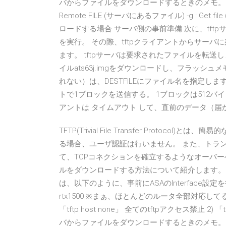
バからファイルをダウンロードするときのメモ。 $ tftp -r [Re
Remote FILE (サーバにあるファイル) -g : Get file (コ
ロードする場合 サーバ側の事前準備 次に、tft
を実行。 その際、tftpクライアントからサーバに
ます。 tftpサーバは要求されたファイルを転送します
イルats63j.imgをダウンロードし、フラッ
れない）は、DESTFILEにファイル名を指定しま
トで1ブロックを送信する。 1ブロックは512
アントは タイムアウト して、直前のデータ（
TFTP(Trivial File Transfer Proto
る場合、ユーザ認証は行いません。 また、トラン
て、TCPコネクションを確立するようなオーバーヘッド
ルをダウンロードする方法について紹介します。 Note
は、以下のように、事前にASAのInterface設定を
rtx1500 ※まぁ、ほとんどのルータ全部対応して
「tftp host none」 全てのtftpアクセス禁止 2) 「tftp
バからファイルをダウンロードするときのメモ。 $ tftp -r [Re