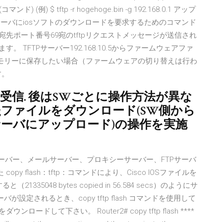
マンド) (例) $ tftp -r hogehoge.bin -g 192.168.0.1 アップ
pサーバにiosソフトのダウンロードを要求するためのコマンド
宛先ポート番号69宛のtftpリクエストメッセージが送信され
。 TFTPサーバー192.168.10.5からファームウェアファ
シュメモリーに保存したい場合（ファームウェアの切り替えは行わ
す。
を受信. 後はSWごとに操作方法が異な
igファイルをダウンロード(SW側から
サーバにアップロード)の操作を実施
Webサーバー、メールサーバー、プロキシーサーバー、FTPサーバ
y flash：tftp：コマンドにより、Cisco IOSファイルを
335048 bytes copied in 56.584 secs）のようにサ
設定されるとき、copy tftp flash コマンドを使用して
ウンロードして下さい。 Router2# copy tftp flash ****