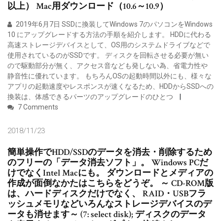
以上） Mac用ダウンロード（10.6～10.9）
2019年6月7日 SSDに換装してWindows 7のパソコンをWindows
10 にアップグレードする方法の手順を紹介します。 HDDに代わる
高速ストレージデバイスとして、OS用のシステムドライブなどで
使用されているのがSSDです。 ディスクを回転させる必要が無い
ので駆動部分が無く、アクセス音なども発しない為、省電力性や
静音性に優れています。 もちろんOSの起動時間以外にも、様々な
アプリの起動速度やレスポンスが速くなるため、HDDからSSDへの
換装は、体感できるパーツのアップグレードのひとつ
7 Comments
2018/11/23
簡単操作でHDD/SSDのデータを消去・削除するため
のフリーの「データ消去ソフト」。 Windows PCだ
けでなくIntel Macにも。 ダウンロードとメディアの
作成が面倒なかたはこちらをどうぞ。 ～ CD-ROM版
は、ハードディスクだけでなく、 RAID・USBフラ
ッシュメモリなどいろんなストレージデバイスのデ
ータも消せます～ (7: select disk); ディスクのデータ