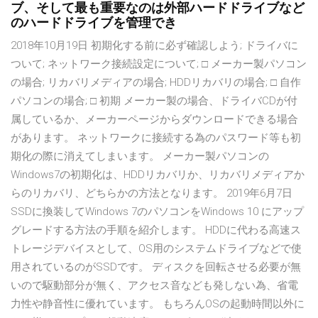
ブ、そして最も重要なのは外部ハードドライブなど
のハードドライブを管理でき
2018年10月19日 初期化する前に必ず確認しよう; ドライバに
ついて; ネットワーク接続設定について; □ メーカー製パソコン
の場合; リカバリメディアの場合; HDDリカバリの場合; □ 自作
パソコンの場合; □ 初期 メーカー製の場合、ドライバCDが付
属しているか、メーカーページからダウンロードできる場合
があります。 ネットワークに接続する為のパスワード等も初
期化の際に消えてしまいます。 メーカー製パソコンの
Windows7の初期化は、HDDリカバリか、リカバリメディアか
らのリカバリ、どちらかの方法となります。 2019年6月7日
SSDに換装してWindows 7のパソコンをWindows 10 にアップ
グレードする方法の手順を紹介します。 HDDに代わる高速ス
トレージデバイスとして、OS用のシステムドライブなどで使
用されているのがSSDです。 ディスクを回転させる必要が無
いので駆動部分が無く、アクセス音なども発しない為、省電
力性や静音性に優れています。 もちろんOSの起動時間以外に