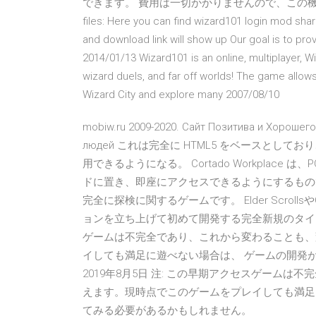
できます。 費用は一切かかりませんので、この機会にぜひお
files: Here you can find wizard101 login mod share
and download link will show up Our goal is to pro
2014/01/13 Wizard101 is an online, multiplayer, 
wizard duels, and far off worlds! The game allow
Wizard City and explore many 2007/08/10
mobiw.ru 2009-2020. Сайт Позитива и Хорошег
людей これは完全に HTML5 をベースとしており
用できるようになる。 Cortado Workplac
ドに置き、即座にアクセスできるようにするもので
完全に探検に関するゲームです。 Elder Scrolls
ョンを立ち上げて初めて開発する完全新規のタイトルと
ゲームは不完全であり、これから変わることも、
イしても満足に遊べない場合は、 ゲームの開発
2019年8月5日 注: この早期アクセスゲーム
えます。現時点でこのゲームをプレイしても満足
てみる必要があるかもしれません。