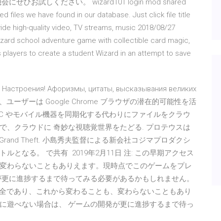
試しください。 wizard101 login mod shared
d files we have found in our database. Just click file title
vide high-quality video, TV streams, music 2018/08/27
Wizard school adventure game with collectible card magic,
s players to create a student Wizard in an attempt to save
о Настроения! Афоризмы, цитаты, высказывания великих
、ユーザーは Google Chrome ブラウザの潜在的可能性を活
e は、PC やモバイル機器を同期化する代わりにファイルをクラウ
、クラウドに 奇妙な視聴覚世界をたどる. プロテウスは
やGrand Theft. 小島秀夫監督による新会社コジマプロダクシ
なる。 で共有 2019年2月11日 注: この早期アクセス
変わらないこともありえます。現時点でこのゲームをプレ
が更に進捗するまで待ってみる必要があるかもしれません。
は不完全であり、これから変わることも、変わらないこともあり
に遊べない場合は、 ゲームの開発が更に進捗するまで待っ