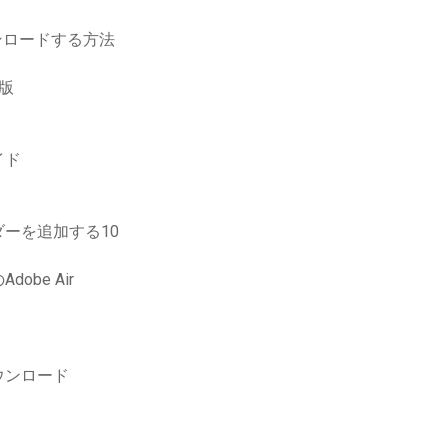
ンロードする方法
版
イド
ーを追加する10
obe Air
ウンロード