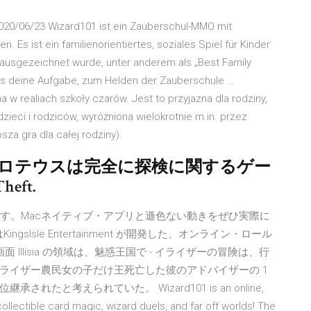
020/06/23 Wizard101 ist ein Zauberschul-MMO mit
 Es ist ein familienorientiertes, soziales Spiel für Kinder
 ausgezeichnet wurde, unter anderem als „Best Family
es deine Aufgabe, zum Helden der Zauberschule …
a w realiach szkoły czarów. Jest to przyjazna dla rodziny,
ieci i rodziców, wyróżniona wielokrotnie m.in. przez
a gra dla całej rodziny).
プロテウスは完全に探検に関するゲー
heft.
ます。Macネイティブ・アプリと遜色ない動きをぜひ実際に
はKingsIsle Entertainment が開発した、オンライン・ロール
面 Illisia の領域は、魅惑王国で - イライザーの冒険は、行
ライザー農民女の子だけ王死亡した彼のアドバイザーの 1
と考えられていた。 Wizard101 is an online,
llectible card magic, wizard duels, and far off worlds! The