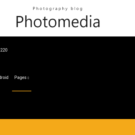
220
oid
Pages