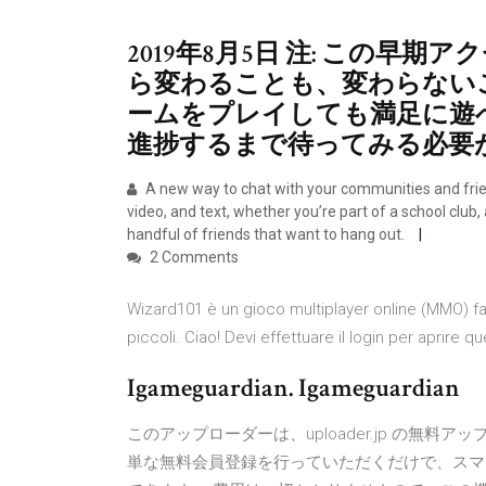
2019年8月5日 注: この早
ら変わることも、変わらない
ームをプレイしても満足に遊
進捗するまで待ってみる必要
A new way to chat with your communities and frie
video, and text, whether you’re part of a school club
handful of friends that want to hang out.
2 Comments
Wizard101 è un gioco multiplayer online (MMO) faci
piccoli. Ciao! Devi effettuare il login per aprir
Igameguardian. Igameguardian
このアップローダーは、uploader.jp の無
単な無料会員登録を行っていただくだけで、スマ