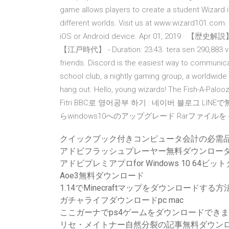
game allows players to create a student Wizard 
different worlds. Visit us at www.wizard101.com
iOS or Android device. Apr 01, 
【江戸時代】 - Duration: 23:43. tera sen 290,883 vi
friends. Discord is the easiest way to communicat
school club, a nightly gaming group, a worldwide a
hang out. Hello, young wizards! The Fish-A-Palooz
Fitri BBC로 영어공부 하기 : 네이버 블로그 L
らwindows10へのアップグレード Rarファイルを
クイックブック付きコンピュータ会計の必需品2
アドビフラッシュプレーヤー無料ダウンロー
アドビプレミアプロfor Windows 10 64ビ
Aoe3無料ダウンロード
1.14でMinecraftマップをダウンロードする方
ガチャライフダウンロードpc mac
ここガーナでps4ゲームをダウンロードでき
リセ・メイトナー自然分裂の記事無料ダウンロ