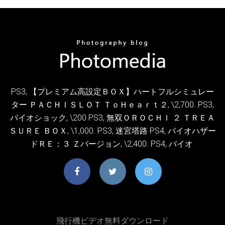
PS3, 【プレミアム高設定ＢＯＸ】ハートフルシミュレー
ター ＰＡＣＨＩＳＬＯＴ ＴｏＨｅａｒｔ２, \2,700. PS3,
バイオショック, \200 PS3, 無双ＯＲＯＣＨＩ ２ ＴＲＥＡ
ＳＵＲＥ ＢＯＸ, \1,000. PS3, 迷宮塔路 PS4, バイオハザー
ドＲＥ：３ Ｚバージョン, \2,400. PS4, バイオ
飛行機ビデオ無料ダウンロード