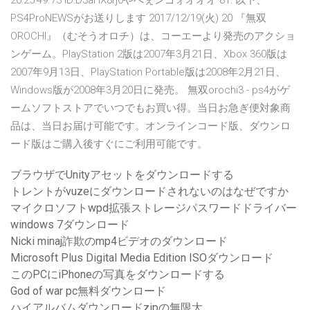
20:25:49.73 ID:D3aHX8rj0やべぇンゴォオオオ 81: 以下、
PS4ProNEWSがお送りします 2017/12/19(火) 20 『無双
OROCHI』（むそうオロチ）は、コーエーより発売のアクショ
ンゲーム。PlayStation 2版は2007年3月21日、Xbox 360版は
2007年9月13日、PlayStation Portable版は2008年2月21日、
Windows版が2008年3月20日に発売。 無双orochi3 - ps4がゲ
ームソフトストアでいつでもお買い得。当日お急ぎ便対象商
品は、当日お届け可能です。オンラインコード版、ダウンロ
ード版はご購入後すぐにご利用可能です。
ブラウザでUnityアセットをダウンロードする
トレントがvuzeにダウンロードされないのはなぜですか
マイクロソフトwpd拡張ストレージパスワードドライバー
windows 7ダウンロード
Nicki minaj詐欺のmp4ビデオのダウンロード
Microsoft Plus Digital Media Edition ISOダウンロード
このPCにiPhoneの写真をダウンロードする
God of war pc無料ダウンロード
ハイアルバムダウンロードzipの無限大