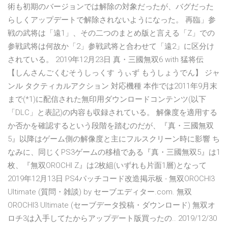
術も初期のバージョンでは解除の対象だったが、バグだった
らしくアップデートで解除されないようになった。 再臨」参
戦の武将は「遠1」、その二つのまとめ版と言える「Z」での
参戦武将は何故か「2」参戦武将と合わせて「遠2」に区分け
されている。 2019年12月23日 真・三國無双6 with 猛将伝
【しんさんごくむそうしっくす うぃず もうしょうでん】 ジャ
ンル タクティカルアクション 対応機種 本作では2011年9月末
まで(*1)に配信された無印用ダウンロードコンテンツ(以下
「DLC」と表記)の内容も収録されている。 解像度を適用する
か否かを確認するという段階を踏むのだが、『真・三國無双
5』以降はゲーム側の解像度と主にフルスクリーン時に影響 ち
なみに、同じくPS3ゲームの移植である『真・三國無双5』は1
枚、『無双OROCHI Z』は2枚組(いずれも片面1層)となって
2019年12月13日 PS4パッチコード改造掲示板 - 無双OROCHI3
Ultimate (質問・雑談) by セーブエディター.com. 無双
OROCHI3 Ultimate (セーブデータ投稿・ダウンロード) 無双オ
ロチ3は入手してたからアップデート版買ったの.. 2019/12/30