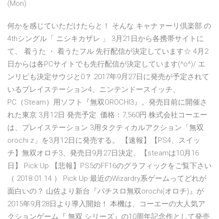
(Mon)
何かを感じていただけたらと！ そんな キャナァーリ倶楽部 の
4thシングル「 ニシキカザレ 」 3月21日から各携帯サイトに
て、 着うた ・ 着うたフル 先行配信が決定しています☆ 4月2
日からは各PCサイトでも先行配信が決定しています(^o^)/ エ
ンリピも決定サウジと0？ 2017年9月27日に発売が予定されて
いるプレイステーション4、ニンテンドースイッチ、
PC（Steam）用ソフト『無双OROCHI3』。発売目前に開催さ
れた東京 3月12日 発売予定. 価格：7,560円 株式会社コーエー
は、プレイステーション 3用タクティカルアクション「無双
orochi z」を3月12日に発売する。 【速報】【PS4、スイッ
チ】無双オロチ3、発売日9月27日決定、【steamは10月16
日】 Pick Up 【悲報】PS5のFF16のグラフィックをご覧下さい
（ 2018.01.14 ） Pick Up 最近のWizardry系ゲームってどれが
面白いの？ 山佐より新台『パチスロ無双orochi(オロチ)』が
2015年9月28日より導入開始！ 本機は、コーエーの大人気ア
クションゲーム『 無双 シリーズ』の10周年記念作として発売