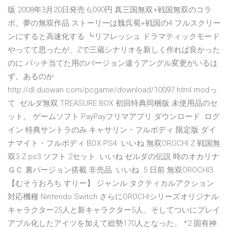
版 2008年3月20日発売 6,090円 真三国無双+戦国無双のコラ
ボ。夢の無双作品 ストーリーは魏呉蜀+戦国の4 フルスクリー
ンにすると高速化する ┗リフレッシュ ドラマティックモード
やってて思ったが、Zで三蔵シナリオを新しく作れば良かった
のに パッチ当てた用のバージョン違うアングル変更がいるは
ず。あるのか
http://dl.duowan.com/pcgame/download/10097.html modっ
て ゼルダ無双 TREASURE BOX 初回特典同梱版 未使用品のセ
ット。 ゲームソフト PayPayフリマアプリ ダウンロード. ログ
イン 特典サントラのみ キャサリン・フルボディ 限定版 ダイ
ナマイト・フルボディ BOX PS4. いいね 無双OROCHI Z 戦国無
双3 Z ps3 ソフト 2セット. いいね ゼルダの伝説 時のオカリナ
ＧＣ 裏バージョン搭載 非売品. いいね 5 日前 無双OROCHI3
【むそうおろち すりー】 ジャンル タクティカルアクション
対応機種 Nintendo Switch さらにOROCHIシリーズオリジナル
キャラクター25人と新キャラクター5人、そしてついにプレイ
アブル化したアイツを加えて総勢170人となった。 *2 固有神