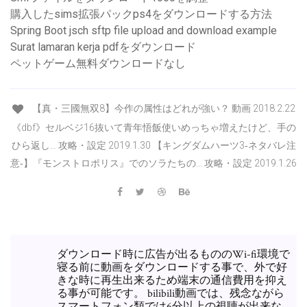
購入したsims拡張パックps4をダウンロードする方法
Spring Boot jsch sftp file upload and download example
Surat lamaran kerja pdfをダウンロード
ペットゲーム無料ダウンロードなし
【真・三國無双8】今作の属性はどれが強い？ 動画 2018.2.22
《dbf》セルベジ16抜いて青年悟飯使いめっちゃ増えたけど、手の
ひら返し… 攻略・設定 2019.1.30 【キングダムハーツ3‐ネタバレ注
意‐】『モンストロポリス』でのソラたちの… 攻略・設定 2019.1.26
ダウンロード時に広告が出るもののWi-fi環境で
寝る前に動画をダウンロードする事で、外で好
きな時に再生出来るため端末の通信費用を抑え
る事が可能です。 bilibili動画では、残念ながら
スマートフォン類では6分以上の視聴が出来な