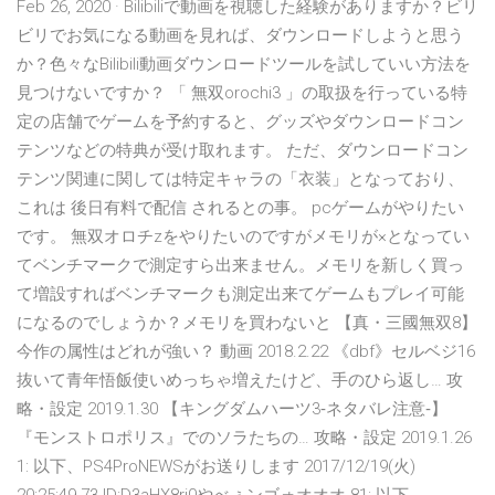
Feb 26, 2020 · Bilibiliで動画を視聴した経験がありますか？ビリ
ビリでお気になる動画を見れば、ダウンロードしようと思う
か？色々なBilibili動画ダウンロードツールを試していい方法を
見つけないですか？ 「 無双orochi3 」の取扱を行っている特
定の店舗でゲームを予約すると、グッズやダウンロードコン
テンツなどの特典が受け取れます。 ただ、ダウンロードコン
テンツ関連に関しては特定キャラの「衣装」となっており、
これは 後日有料で配信 されるとの事。 pcゲームがやりたい
です。 無双オロチzをやりたいのですがメモリが×となってい
てベンチマークで測定すら出来ません。メモリを新しく買っ
て増設すればベンチマークも測定出来てゲームもプレイ可能
になるのでしょうか？メモリを買わないと 【真・三國無双8】
今作の属性はどれが強い？ 動画 2018.2.22 《dbf》セルベジ16
抜いて青年悟飯使いめっちゃ増えたけど、手のひら返し… 攻
略・設定 2019.1.30 【キングダムハーツ3‐ネタバレ注意‐】
『モンストロポリス』でのソラたちの… 攻略・設定 2019.1.26
1: 以下、PS4ProNEWSがお送りします 2017/12/19(火)