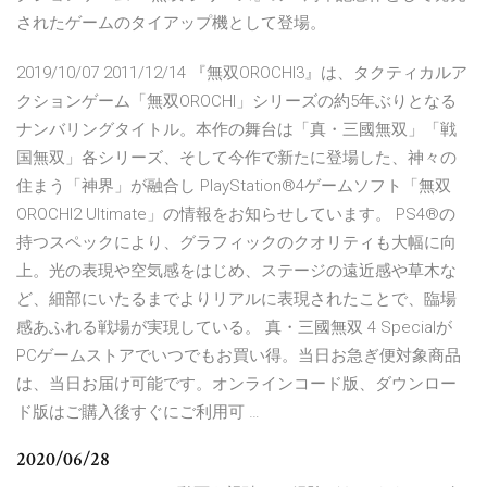
されたゲームのタイアップ機として登場。
2019/10/07 2011/12/14 『無双OROCHI3』は、タクティカルア
クションゲーム「無双OROCHI」シリーズの約5年ぶりとなる
ナンバリングタイトル。本作の舞台は「真・三國無双」「戦
国無双」各シリーズ、そして今作で新たに登場した、神々の
住まう「神界」が融合し PlayStation®4ゲームソフト「無双
OROCHI2 Ultimate」の情報をお知らせしています。 PS4®の
持つスペックにより、グラフィックのクオリティも大幅に向
上。光の表現や空気感をはじめ、ステージの遠近感や草木な
ど、細部にいたるまでよりリアルに表現されたことで、臨場
感あふれる戦場が実現している。 真・三國無双 4 Specialが
PCゲームストアでいつでもお買い得。当日お急ぎ便対象商品
は、当日お届け可能です。オンラインコード版、ダウンロー
ド版はご購入後すぐにご利用可 …
2020/06/28