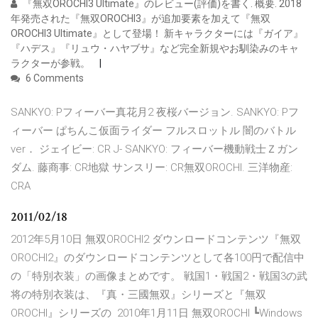
『無双OROCHI3 Ultimate』のレビュー(評価)を書く. 概要. 2018
年発売された『無双OROCHI3』が追加要素を加えて『無双
OROCHI3 Ultimate』として登場！ 新キャラクターには『ガイア』
『ハデス』『リュウ・ハヤブサ』など完全新規やお馴染みのキャ
ラクターが参戦。
6 Comments
SANKYO: Pフィーバー真花月2 夜桜バージョン. SANKYO: Pフ
ィーバー ぱちんこ仮面ライダー フルスロットル 闇のバトル
ver． ジェイビー: CR J- SANKYO: フィーバー機動戦士Ｚガン
ダム. 藤商事: CR地獄 サンスリー: CR無双OROCHI. 三洋物産:
CRA
2011/02/18
2012年5月10日 無双OROCHI2 ダウンロードコンテンツ『無双
OROCHI2』のダウンロードコンテンツとして各100円で配信中
の「特別衣装」の画像まとめです。 戦国1・戦国2・戦国3の武
将の特別衣装は、『真・三國無双』シリーズと『無双
OROCHI』シリーズの 2010年1月11日 無双OROCHI ┗Windows